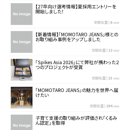
【27卒向け選考情報】夏採用エントリーを
開始しました！
安間有里
|
6
view
【新着情報】「MOMOTARO JEANS」様との
お取り組み事例をアップしました
安間有里
|
12
view
「Spikes Asia 2026」にて弊社が携わった２
つのプロジェクトが受賞
安間有里
|
15
view
「MOMOTARO JEANS」の魅力を世界へ届
けたい
安間有里
|
294
view
子育て支援の取り組みが評価され「くるみ
ん認定」を取得