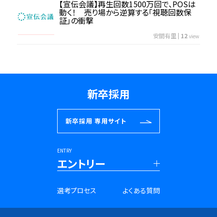
【宣伝会議】再生回数1500万回で、POSは
動く！ 売り場から逆算する「視聴回数保
証」の衝撃
安間有里
|
12
view
新卒採用
新卒採用
専用サイト
ENTRY
エントリー
■新卒採用
選考プロセス
よくある質問
27年卒 PRコンサルタント
28年卒 PRコンサルタント