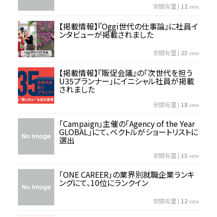
安間有里
|
12
view
【掲載情報】『Oggi世代の仕事論』に社員イ
ンタビューが掲載されました
安間有里
|
23
view
【掲載情報】『販促会議』の「次世代を担う
U35プランナー」にイニシャル社員が掲載
されました
安間有里
|
18
view
「Campaign」主催の「Agency of the Year
GLOBAL」にて、ベクトルがショートリストに
選出
安間有里
|
13
view
「ONE CAREER」の業界別就職企業ランキ
ングにて、10位にランクイン
安間有里
|
12
view