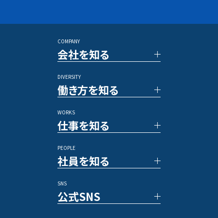
27年卒 SNSマーケター
28年卒 SNSマーケター
アントレプレナー採用
長期インターンシップ
COMPANY
■キャリア採用
会社を知る
PRコンサルタント
アルムナイ採用
DIVERSITY
TOP メッセージ
その他のポジション
働き方を知る
ベクトルの強み
数字で見るベクトル
WORKS
新規事業／投資事業
社員の一日
仕事を知る
アワード/ランキング
各種制度
メディア
福利厚生
PEOPLE
休暇／勤怠制度
事例紹介
社員を知る
業務内容
プロジェクトストーリー
SNS
文字で読む社員インタビュー
公式SNS
動画で知る先輩社員
ひとことインタビュー