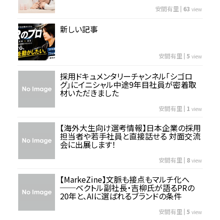
安間有里
|
63
view
新しい記事
安間有里
|
5
view
採用ドキュメンタリーチャンネル「シゴロ
グ」にイニシャル中途9年目社員が密着取
材いただきました
安間有里
|
1
view
【海外大生向け選考情報】日本企業の採用
担当者や若手社員と直接話せる 対面交流
会に出展します！
安間有里
|
8
view
【MarkeZine】文脈も接点もマルチ化へ
──ベクトル副社長・吉柳氏が語るPRの
20年と、AIに選ばれるブランドの条件
安間有里
|
5
view