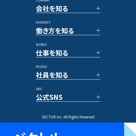
COMPANY
■キャリア採用
会社を知る
PRコンサルタント
アルムナイ採用
DIVERSITY
TOP メッセージ
その他のポジション
働き方を知る
ベクトルの強み
数字で見るベクトル
WORKS
新規事業／投資事業
社員の一日
仕事を知る
アワード/ランキング
各種制度
メディア
福利厚生
PEOPLE
休暇／勤怠制度
事例紹介
社員を知る
業務内容
プロジェクトストーリー
SNS
文字で読む社員インタビュー
公式SNS
動画で知る先輩社員
ひとことインタビュー
X(Twitter)
VECTOR Inc. All Rights Reserved
Instagram
TikTok