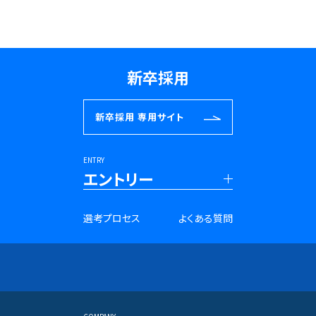
新卒採用
新卒採用
専用サイト
ENTRY
エントリー
■新卒採用
選考プロセス
よくある質問
27年卒 PRコンサルタント
28年卒 PRコンサルタント
27年卒 SNSマーケター
28年卒 SNSマーケター
アントレプレナー採用
長期インターンシップ