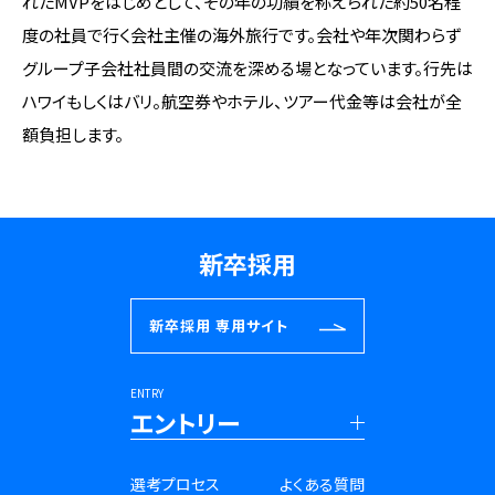
れたMVPをはじめとして、その年の功績を称えられた約50名程
度の社員で行く会社主催の海外旅行です。会社や年次関わらず
グループ子会社社員間の交流を深める場となっています。行先は
ハワイもしくはバリ。航空券やホテル、ツアー代金等は会社が全
額負担します。
新卒採用
新卒採用
専用サイト
ENTRY
エントリー
■新卒採用
選考プロセス
よくある質問