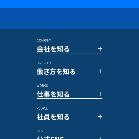
27年卒 PRコンサルタント
28年卒 PRコンサルタント
27年卒 SNSマーケター
28年卒 SNSマーケター
アントレプレナー採用
長期インターンシップ
COMPANY
■キャリア採用
会社を知る
PRコンサルタント
アルムナイ採用
DIVERSITY
TOP メッセージ
その他のポジション
働き方を知る
ベクトルの強み
数字で見るベクトル
WORKS
新規事業／投資事業
社員の一日
仕事を知る
アワード/ランキング
各種制度
メディア
福利厚生
PEOPLE
休暇／勤怠制度
事例紹介
社員を知る
業務内容
プロジェクトストーリー
SNS
文字で読む社員インタビュー
公式SNS