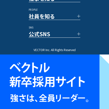
メディア
福利厚生
PEOPLE
休暇／勤怠制度
事例紹介
社員を知る
業務内容
プロジェクトストーリー
SNS
文字で読む社員インタビュー
公式SNS
動画で知る先輩社員
ひとことインタビュー
X(Twitter)
VECTOR Inc. All Rights Reserved
Instagram
TikTok