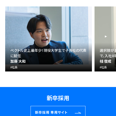
ベクトル史上最年少！現役大学生で子会社の代表
選択肢が
に就任
で、入社
加藤 大和
桂 俊成
#社長
#社長
新卒採用
新卒採用
専用サイト