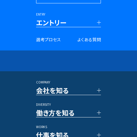
ENTRY
エントリー
■新卒採用
選考プロセス
よくある質問
27年卒 PRコンサルタント
28年卒 PRコンサルタント
27年卒 SNSマーケター
28年卒 SNSマーケター
アントレプレナー採用
長期インターンシップ
COMPANY
■キャリア採用
会社を知る
PRコンサルタント
アルムナイ採用
DIVERSITY
TOP メッセージ
その他のポジション
働き方を知る
ベクトルの強み
数字で見るベクトル
WORKS
新規事業／投資事業
社員の一日
仕事を知る
アワード/ランキング
各種制度