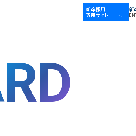
新卒採用
新
COMPANY
D
専用サイト
EN
会社を知る
TOP メッセージ
ベクトルの強み
RD
数字で見るベクトル
新規事業／投資事業
アワード/ランキング
メディア
WORKS
P
仕事を知る