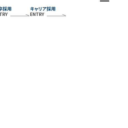
卒採用
キャリア採用
IVERSITY
TRY
ENTRY
働き方を知る
社員の一日
各種制度
福利厚生
休暇／勤怠制度
EOPLE
社員を知る