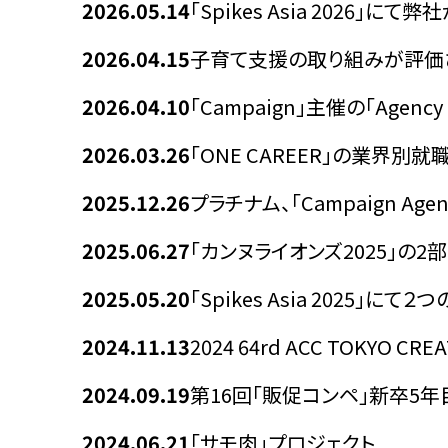
2026.05.14
「Spikes Asia 2026
28年卒 SNSマーケター
アントレプレナー採用
2026.04.15
子育て支援の取り組みが評価
長期インターンシップ
2026.04.10
「Campaign」主催の「Agenc
■キャリア採用
PRコンサルタント
2026.03.26
「ONE CAREER」の業界別
アルムナイ採用
2025.12.26
プラチナム、「Campaign Agenc
その他のポジション
2025.06.27
「カンヌライオンズ2025」の
選考プロセス
2025.05.20
「Spikes Asia 2025」に
よくある質問
2024.11.13
2024 64rd ACC TOKYO CRE
2024.09.19
第16回「販促コンペ」新卒5
2024.06.21
「サモ肉」プロジェクト