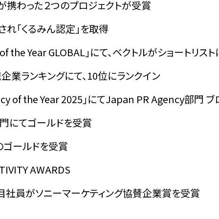
」にて弊社が携わった２つのプロジェクトが受賞
事例紹介
業務内容
され「くるみん認定」を取得
プロジェクトストーリー
y of the Year GLOBAL」にて、ベクトルがショートリス
就職企業ランキングにて、10位にランクイン
SNS
公式SNS
y of the Year 2025」にてJapan PR Agency部
2部門にてゴールドを受賞
X(Twitter)
Instagram
て２つのゴールドを受賞
TikTok
ATIVITY AWARDS
年目社員がソニーマーケティング協賛企業賞を受賞