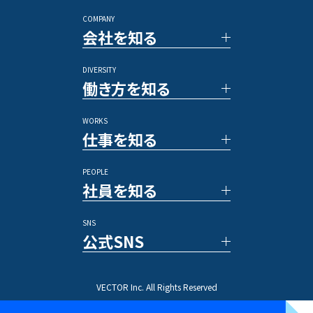
長期インターンシップ
COMPANY
■キャリア採用
会社を知る
PRコンサルタント
アルムナイ採用
DIVERSITY
TOP メッセージ
その他のポジション
働き方を知る
ベクトルの強み
数字で見るベクトル
WORKS
新規事業／投資事業
社員の一日
仕事を知る
アワード/ランキング
各種制度
メディア
福利厚生
PEOPLE
休暇／勤怠制度
事例紹介
社員を知る
業務内容
プロジェクトストーリー
SNS
文字で読む社員インタビュー
公式SNS
動画で知る先輩社員
ひとことインタビュー
X(Twitter)
VECTOR Inc. All Rights Reserved
Instagram
TikTok