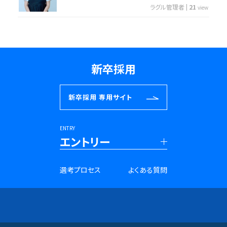
ラグル管理者
|
21
view
新卒採用
新卒採用
専用サイト
ENTRY
エントリー
■新卒採用
選考プロセス
よくある質問
27年卒 PRコンサルタント
28年卒 PRコンサルタント
27年卒 SNSマーケター
28年卒 SNSマーケター
アントレプレナー採用