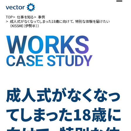
TOP
仕事を知る
事例
成人式がなくなってしまった18歳に向けて、 特別な体験を届けたい
（KISSME（伊勢半））
WORKS
CASE STUDY
成人式がなくなっ
てしまった18歳に