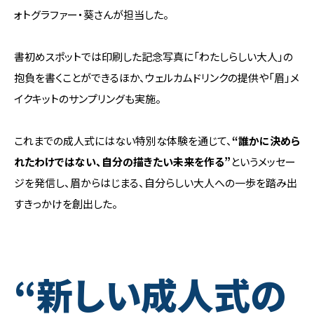
ォトグラファー・葵さんが担当した。
書初めスポットでは印刷した記念写真に「わたしらしい大人」の
抱負を書くことができるほか、ウェルカムドリンクの提供や「眉」メ
イクキットのサンプリングも実施。
これまでの成人式にはない特別な体験を通じて、
“誰かに決めら
れたわけではない、自分の描きたい未来を作る”
というメッセー
ジを発信し、眉からはじまる、自分らしい大人への一歩を踏み出
すきっかけを創出した。
“新しい成人式の