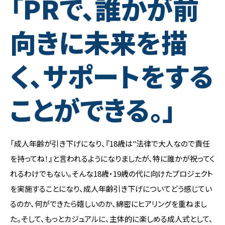
「PRで、誰かが前
向きに未来を描
く、サポートをする
ことができる。」
「成人年齢が引き下げになり、『18歳は"法律で大人なので責任
を持ってね！』と言われるようになりましたが、特に誰かが祝ってく
れるわけでもない。そんな18歳・19歳の代に向けたプロジェクト
を実施することになり、成人年齢引き下げについてどう感じてい
るのか、何ができたら嬉しいのか、綿密にヒアリングを重ねまし
た。そして、もっとカジュアルに、主体的に楽しめる成人式として、