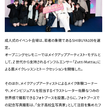
成人式のイベント会場は、若者の象徴であるSHIBUYA109を選
定。
オープニングセレモニーではメイクアップアーティスト・モデルと
して、Z 世代から支持されるインフルエンサー「Zutti Mattia」に
よる眉メイクレッスンとトークセッションを開催した。
そのほか、メイクアップアーティストによるメイク体験コーナー
や、メインビジュアルを担当するイラストレーター佐藤なつみの
世界感で撮影できるフォトブースを設置。さらに、フォトブースで
の記念写真撮影は、「女子高校生写真家」として注目を集めたフ