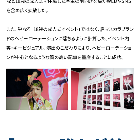
など18歳の成人式を体験した学生の前向きな姿がWEBやSNS
を含め広く拡散した。
また、単なる「18歳の成人式イベント」ではなく、眉マスカラブラン
ドのヘビーローテーションに落ちるように計算した、イベント内
容・キービジュアル、演出のこだわりにより、ヘビーローテーショ
ンが中心となるような質の高い記事を量産することに成功。