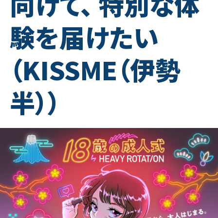
向けて、 特別な体
験を届けたい
（KISSME（伊勢
半））