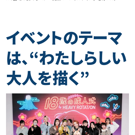
イベントのテーマ
は、“わたしらしい
大人を描く”