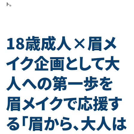
ト。
18歳成人×眉メ
イク企画として大
人への第一歩を
眉メイクで応援す
る「眉から、大人は