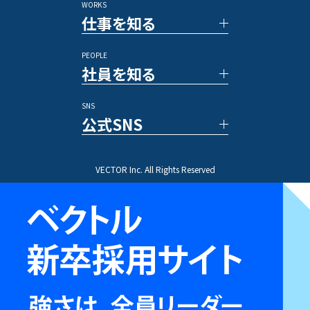
WORKS
新規事業／投資事業
社員の一日
仕事を知る
アワード/ランキング
各種制度
メディア
福利厚生
PEOPLE
休暇／勤怠制度
事例紹介
社員を知る
業務内容
プロジェクトストーリー
SNS
文字で読む社員インタビュー
公式SNS
動画で知る先輩社員
ひとことインタビュー
X(Twitter)
VECTOR Inc. All Rights Reserved
Instagram
TikTok