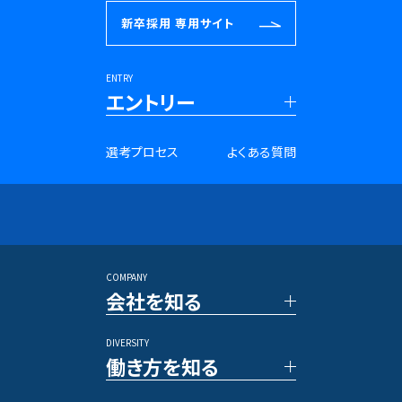
新卒採用
専用サイト
ENTRY
エントリー
■新卒採用
選考プロセス
よくある質問
27年卒 PRコンサルタント
28年卒 PRコンサルタント
27年卒 SNSマーケター
28年卒 SNSマーケター
アントレプレナー採用
長期インターンシップ
COMPANY
■キャリア採用
会社を知る
PRコンサルタント
アルムナイ採用
DIVERSITY
TOP メッセージ
その他のポジション
働き方を知る
ベクトルの強み
数字で見るベクトル