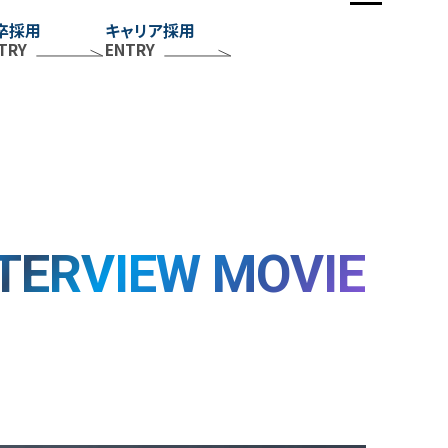
卒採用
キャリア採用
IVERSITY
TRY
ENTRY
働き方を知る
社員の一日
各種制度
福利厚生
休暇／勤怠制度
TERVIEW MOVIE
EOPLE
社員を知る