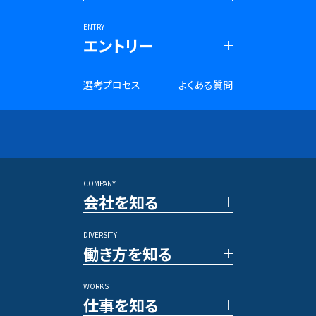
ENTRY
エントリー
■新卒採用
選考プロセス
よくある質問
27年卒 PRコンサルタント
28年卒 PRコンサルタント
27年卒 SNSマーケター
28年卒 SNSマーケター
アントレプレナー採用
長期インターンシップ
COMPANY
■キャリア採用
会社を知る
PRコンサルタント
アルムナイ採用
DIVERSITY
TOP メッセージ
その他のポジション
働き方を知る
ベクトルの強み
数字で見るベクトル
WORKS
新規事業／投資事業
社員の一日
仕事を知る
アワード/ランキング
各種制度