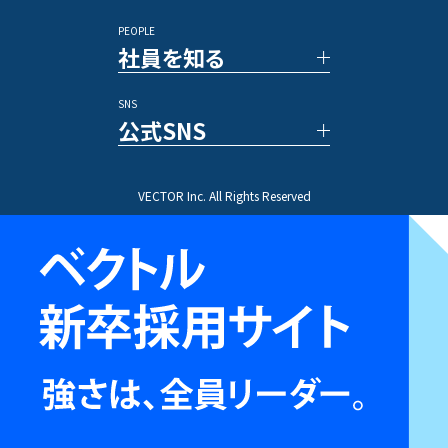
メディア
福利厚生
PEOPLE
休暇／勤怠制度
事例紹介
社員を知る
業務内容
プロジェクトストーリー
SNS
文字で読む社員インタビュー
公式SNS
動画で知る先輩社員
ひとことインタビュー
X(Twitter)
VECTOR Inc. All Rights Reserved
Instagram
TikTok