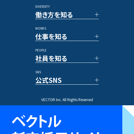
アルムナイ採用
DIVERSITY
TOP メッセージ
その他のポジション
働き方を知る
ベクトルの強み
数字で見るベクトル
WORKS
新規事業／投資事業
社員の一日
仕事を知る
アワード/ランキング
各種制度
メディア
福利厚生
PEOPLE
休暇／勤怠制度
事例紹介
社員を知る
業務内容
プロジェクトストーリー
SNS
文字で読む社員インタビュー
公式SNS
動画で知る先輩社員
ひとことインタビュー
X(Twitter)
VECTOR Inc. All Rights Reserved
Instagram
TikTok