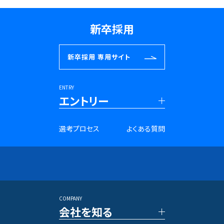
新卒採用
新卒採用
専用サイト
ENTRY
エントリー
■新卒採用
選考プロセス
よくある質問
27年卒 PRコンサルタント
28年卒 PRコンサルタント
27年卒 SNSマーケター
28年卒 SNSマーケター
アントレプレナー採用
長期インターンシップ
COMPANY
■キャリア採用
会社を知る
PRコンサルタント