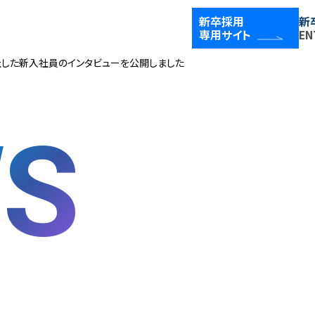
新卒採用
新
COMPANY
D
専用サイト
EN
会社を知る
社した新入社員のインタビューを公開しました
TOP メッセージ
ベクトルの強み
S
数字で見るベクトル
新規事業／投資事業
アワード/ランキング
メディア
WORKS
P
仕事を知る