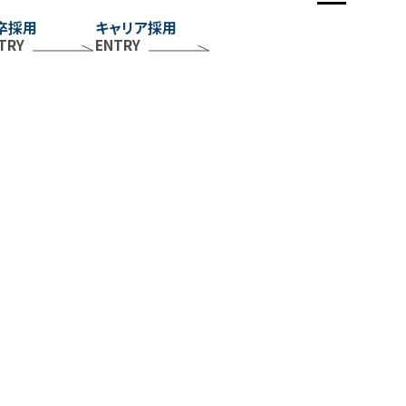
卒採用
キャリア採用
IVERSITY
TRY
ENTRY
働き方を知る
社員の一日
各種制度
福利厚生
休暇／勤怠制度
EOPLE
社員を知る