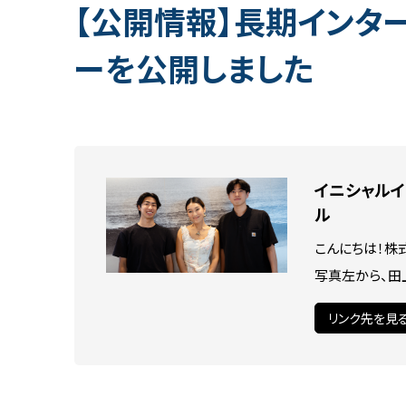
【公開情報】長期インタ
28年卒 SNSマーケター
アントレプレナー採用
ーを公開しました
長期インターンシップ
■キャリア採用
PRコンサルタント
アルムナイ採用
その他のポジション
イニシャルイ
ル
こんにちは！株
選考プロセス
よくある質問
写真左から、田上
リンク先を見