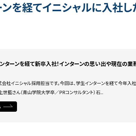
ーンを経てイニシャルに入社し
事例紹介
業務内容
プロジェクトストーリー
SNS
公式SNS
ンターンを経て新卒入社！インターンの思い出や現在の業務に
X(Twitter)
式会社イニシャル採用担当です。今回は、学生インターンを経て今年入社
Instagram
世藍さん（青山学院大学卒／PRコンサルタント）石...
TikTok
る