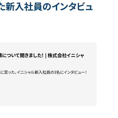
た新入社員のインタビュ
文字で読む社員インタビュー
動画で知る先輩社員
ひとことインタビュー
ついて聞きました！ | 株式会社イニシャ
に至った、イニシャル新入社員の3名にインタビュー！
VECTOR Inc. All Rights Reserved