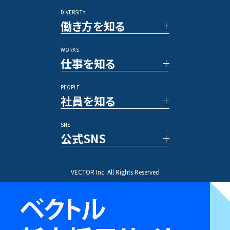
アルムナイ採用
DIVERSITY
TOP メッセージ
その他のポジション
働き方を知る
ベクトルの強み
数字で見るベクトル
WORKS
新規事業／投資事業
社員の一日
仕事を知る
アワード/ランキング
各種制度
メディア
福利厚生
PEOPLE
休暇／勤怠制度
事例紹介
社員を知る
業務内容
プロジェクトストーリー
SNS
文字で読む社員インタビュー
公式SNS
動画で知る先輩社員
ひとことインタビュー
X(Twitter)
VECTOR Inc. All Rights Reserved
Instagram
TikTok