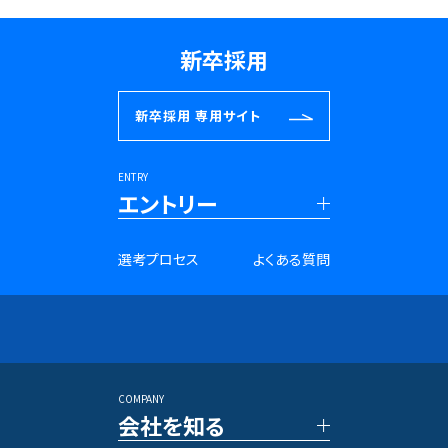
新卒採用
新卒採用
専用サイト
ENTRY
エントリー
■新卒採用
選考プロセス
よくある質問
27年卒 PRコンサルタント
28年卒 PRコンサルタント
27年卒 SNSマーケター
28年卒 SNSマーケター
アントレプレナー採用
長期インターンシップ
COMPANY
■キャリア採用
会社を知る
PRコンサルタント