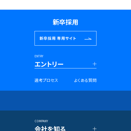
新卒採用
新卒採用
専用サイト
ENTRY
エントリー
■新卒採用
選考プロセス
よくある質問
27年卒 PRコンサルタント
28年卒 PRコンサルタント
27年卒 SNSマーケター
28年卒 SNSマーケター
アントレプレナー採用
長期インターンシップ
COMPANY
■キャリア採用
会社を知る