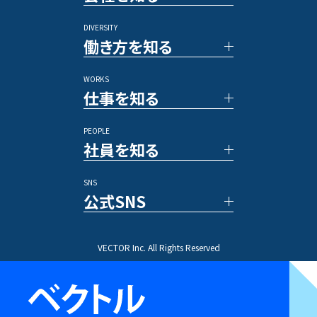
PRコンサルタント
アルムナイ採用
DIVERSITY
TOP メッセージ
その他のポジション
働き方を知る
ベクトルの強み
数字で見るベクトル
WORKS
新規事業／投資事業
社員の一日
仕事を知る
アワード/ランキング
各種制度
メディア
福利厚生
PEOPLE
休暇／勤怠制度
事例紹介
社員を知る
業務内容
プロジェクトストーリー
SNS
文字で読む社員インタビュー
公式SNS
動画で知る先輩社員
ひとことインタビュー
X(Twitter)
VECTOR Inc. All Rights Reserved
Instagram
TikTok